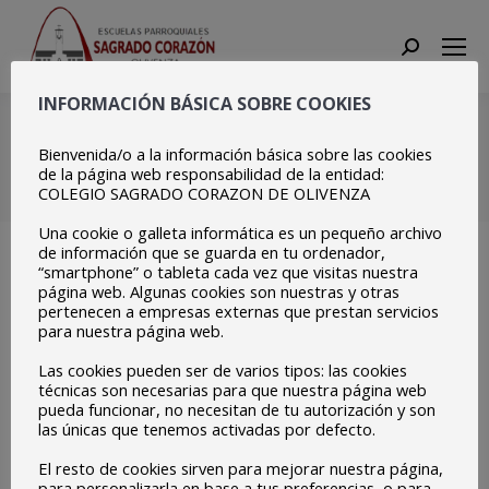
Search:
INFORMACIÓN BÁSICA SOBRE COOKIES
Copia de Dia Mundial
Lengua Portuguesa (15)
Bienvenida/o a la información básica sobre las cookies
de la página web responsabilidad de la entidad:
COLEGIO SAGRADO CORAZON DE OLIVENZA
Estás aquí:
Inicio
Copia de Dia Mundial Lengua…
Una cookie o galleta informática es un pequeño archivo
de información que se guarda en tu ordenador,
“smartphone” o tableta cada vez que visitas nuestra
página web. Algunas cookies son nuestras y otras
pertenecen a empresas externas que prestan servicios
para nuestra página web.
Las cookies pueden ser de varios tipos: las cookies
técnicas son necesarias para que nuestra página web
pueda funcionar, no necesitan de tu autorización y son
las únicas que tenemos activadas por defecto.
El resto de cookies sirven para mejorar nuestra página,
para personalizarla en base a tus preferencias, o para