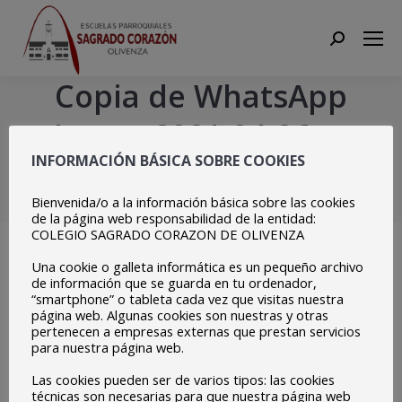
Search:
Copia de WhatsApp
Image 2021-04-26 at
INFORMACIÓN BÁSICA SOBRE COOKIES
14.28.40
Bienvenida/o a la información básica sobre las cookies
Estás aquí:
Inicio
Copia de WhatsApp Image 2021-04-26…
de la página web responsabilidad de la entidad:
COLEGIO SAGRADO CORAZON DE OLIVENZA
Una cookie o galleta informática es un pequeño archivo
de información que se guarda en tu ordenador,
“smartphone” o tableta cada vez que visitas nuestra
página web. Algunas cookies son nuestras y otras
pertenecen a empresas externas que prestan servicios
para nuestra página web.
Las cookies pueden ser de varios tipos: las cookies
técnicas son necesarias para que nuestra página web