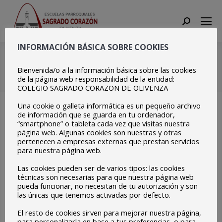
Search:
INFORMACIÓN BÁSICA SOBRE COOKIES
20221115_101857
Bienvenida/o a la información básica sobre las cookies
Estás aquí:
Inicio
20221115_101857
de la página web responsabilidad de la entidad:
COLEGIO SAGRADO CORAZON DE OLIVENZA
Una cookie o galleta informática es un pequeño archivo
de información que se guarda en tu ordenador,
“smartphone” o tableta cada vez que visitas nuestra
página web. Algunas cookies son nuestras y otras
pertenecen a empresas externas que prestan servicios
para nuestra página web.
Las cookies pueden ser de varios tipos: las cookies
técnicas son necesarias para que nuestra página web
pueda funcionar, no necesitan de tu autorización y son
las únicas que tenemos activadas por defecto.
El resto de cookies sirven para mejorar nuestra página,
para personalizarla en base a tus preferencias, o para