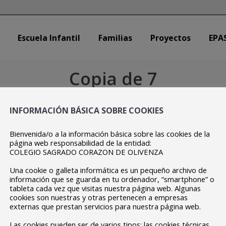
Escuela Infantil
Familias
Proyectos
EPA
Escuela Infantil
Familias
Proyectos
EPA
Copia de 7
Estás aquí:
Inicio
Copia de 7
INFORMACIÓN BÁSICA SOBRE COOKIES
Bienvenida/o a la información básica sobre las cookies de la
página web responsabilidad de la entidad:
COLEGIO SAGRADO CORAZON DE OLIVENZA
Una cookie o galleta informática es un pequeño archivo de
información que se guarda en tu ordenador, “smartphone” o
tableta cada vez que visitas nuestra página web. Algunas
cookies son nuestras y otras pertenecen a empresas
externas que prestan servicios para nuestra página web.
Las cookies pueden ser de varios tipos: las cookies técnicas