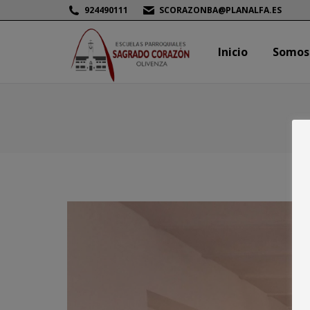
924490111
SCORAZONBA@PLANALFA.ES
Inicio
Somos
Inicio
Somos