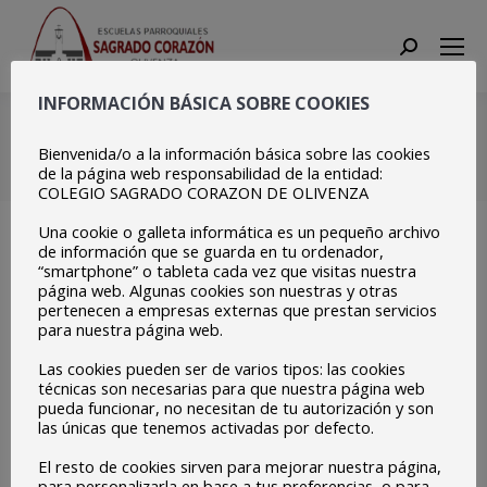
Search:
INFORMACIÓN BÁSICA SOBRE COOKIES
Copia de 3
Bienvenida/o a la información básica sobre las cookies
Estás aquí:
Inicio
Copia de 3
de la página web responsabilidad de la entidad:
COLEGIO SAGRADO CORAZON DE OLIVENZA
Una cookie o galleta informática es un pequeño archivo
de información que se guarda en tu ordenador,
“smartphone” o tableta cada vez que visitas nuestra
página web. Algunas cookies son nuestras y otras
pertenecen a empresas externas que prestan servicios
para nuestra página web.
Las cookies pueden ser de varios tipos: las cookies
técnicas son necesarias para que nuestra página web
pueda funcionar, no necesitan de tu autorización y son
las únicas que tenemos activadas por defecto.
El resto de cookies sirven para mejorar nuestra página,
para personalizarla en base a tus preferencias, o para