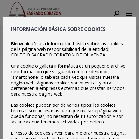
Search:
INFORMACIÓN BÁSICA SOBRE COOKIES
20210930_155749
Bienvenida/o a la información básica sobre las cookies
Estás aquí:
Inicio
20210930_155749
de la página web responsabilidad de la entidad:
COLEGIO SAGRADO CORAZON DE OLIVENZA
Una cookie o galleta informática es un pequeño archivo
de información que se guarda en tu ordenador,
“smartphone” o tableta cada vez que visitas nuestra
página web. Algunas cookies son nuestras y otras
pertenecen a empresas externas que prestan servicios
para nuestra página web.
Las cookies pueden ser de varios tipos: las cookies
técnicas son necesarias para que nuestra página web
pueda funcionar, no necesitan de tu autorización y son
las únicas que tenemos activadas por defecto.
El resto de cookies sirven para mejorar nuestra página,
para personalizarla en base a tus preferencias, o para