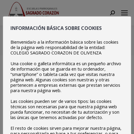
Search:
INFORMACIÓN BÁSICA SOBRE COOKIES
20211203_123236
Bienvenida/o a la información básica sobre las cookies
Estás aquí:
Inicio
20211203_123236
de la página web responsabilidad de la entidad:
COLEGIO SAGRADO CORAZON DE OLIVENZA
Una cookie o galleta informática es un pequeño archivo
de información que se guarda en tu ordenador,
“smartphone” o tableta cada vez que visitas nuestra
página web. Algunas cookies son nuestras y otras
pertenecen a empresas externas que prestan servicios
para nuestra página web.
Las cookies pueden ser de varios tipos: las cookies
técnicas son necesarias para que nuestra página web
pueda funcionar, no necesitan de tu autorización y son
las únicas que tenemos activadas por defecto.
El resto de cookies sirven para mejorar nuestra página,
para personalizarla en base a tus preferencias, o para