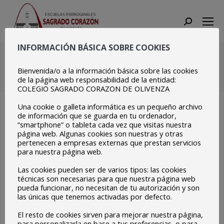
Search:
INFORMACIÓN BÁSICA SOBRE COOKIES
20211203_122410
Bienvenida/o a la información básica sobre las cookies
Estás aquí:
Inicio
20211203_122410
de la página web responsabilidad de la entidad:
COLEGIO SAGRADO CORAZON DE OLIVENZA
Una cookie o galleta informática es un pequeño archivo
de información que se guarda en tu ordenador,
“smartphone” o tableta cada vez que visitas nuestra
página web. Algunas cookies son nuestras y otras
pertenecen a empresas externas que prestan servicios
para nuestra página web.
Las cookies pueden ser de varios tipos: las cookies
técnicas son necesarias para que nuestra página web
pueda funcionar, no necesitan de tu autorización y son
las únicas que tenemos activadas por defecto.
El resto de cookies sirven para mejorar nuestra página,
para personalizarla en base a tus preferencias, o para