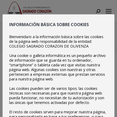
Search:
INFORMACIÓN BÁSICA SOBRE COOKIES
Copia de
20210225_141718
Bienvenida/o a la información básica sobre las cookies
de la página web responsabilidad de la entidad:
COLEGIO SAGRADO CORAZON DE OLIVENZA
Estás aquí:
Inicio
Copia de 20210225_141718
Una cookie o galleta informática es un pequeño archivo
de información que se guarda en tu ordenador,
“smartphone” o tableta cada vez que visitas nuestra
página web. Algunas cookies son nuestras y otras
pertenecen a empresas externas que prestan servicios
para nuestra página web.
Las cookies pueden ser de varios tipos: las cookies
técnicas son necesarias para que nuestra página web
pueda funcionar, no necesitan de tu autorización y son
las únicas que tenemos activadas por defecto.
El resto de cookies sirven para mejorar nuestra página,
para personalizarla en base a tus preferencias, o para