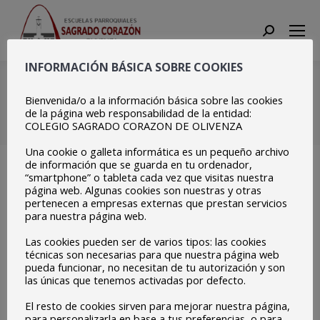
Search:
INFORMACIÓN BÁSICA SOBRE COOKIES
Dia de la Mujer MEPAS
(9)
Bienvenida/o a la información básica sobre las cookies
de la página web responsabilidad de la entidad:
COLEGIO SAGRADO CORAZON DE OLIVENZA
Estás aquí:
Inicio
Dia de la Mujer MEPAS…
Una cookie o galleta informática es un pequeño archivo
de información que se guarda en tu ordenador,
“smartphone” o tableta cada vez que visitas nuestra
página web. Algunas cookies son nuestras y otras
pertenecen a empresas externas que prestan servicios
para nuestra página web.
Las cookies pueden ser de varios tipos: las cookies
técnicas son necesarias para que nuestra página web
pueda funcionar, no necesitan de tu autorización y son
las únicas que tenemos activadas por defecto.
El resto de cookies sirven para mejorar nuestra página,
para personalizarla en base a tus preferencias, o para