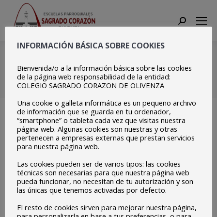
Search:
INFORMACIÓN BÁSICA SOBRE COOKIES
Dia de la Mujer MEPAS
(18)
Bienvenida/o a la información básica sobre las cookies
de la página web responsabilidad de la entidad:
COLEGIO SAGRADO CORAZON DE OLIVENZA
Estás aquí:
Inicio
Dia de la Mujer MEPAS…
Una cookie o galleta informática es un pequeño archivo
de información que se guarda en tu ordenador,
“smartphone” o tableta cada vez que visitas nuestra
página web. Algunas cookies son nuestras y otras
pertenecen a empresas externas que prestan servicios
para nuestra página web.
Las cookies pueden ser de varios tipos: las cookies
técnicas son necesarias para que nuestra página web
pueda funcionar, no necesitan de tu autorización y son
las únicas que tenemos activadas por defecto.
El resto de cookies sirven para mejorar nuestra página,
para personalizarla en base a tus preferencias, o para