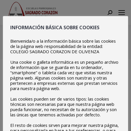
Search:
INFORMACIÓN BÁSICA SOBRE COOKIES
Copia de
20210225_085411
Bienvenida/o a la información básica sobre las cookies
de la página web responsabilidad de la entidad:
COLEGIO SAGRADO CORAZON DE OLIVENZA
Estás aquí:
Inicio
Copia de 20210225_085411
Una cookie o galleta informática es un pequeño archivo
de información que se guarda en tu ordenador,
“smartphone” o tableta cada vez que visitas nuestra
página web. Algunas cookies son nuestras y otras
pertenecen a empresas externas que prestan servicios
para nuestra página web.
Las cookies pueden ser de varios tipos: las cookies
técnicas son necesarias para que nuestra página web
pueda funcionar, no necesitan de tu autorización y son
las únicas que tenemos activadas por defecto.
El resto de cookies sirven para mejorar nuestra página,
para personalizarla en base a tus preferencias, o para