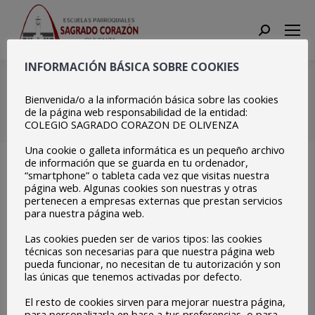
Search:
INFORMACIÓN BÁSICA SOBRE COOKIES
1º ESO A Montañez
Montañez, Samuel
Bienvenida/o a la información básica sobre las cookies
de la página web responsabilidad de la entidad:
COLEGIO SAGRADO CORAZON DE OLIVENZA
Estás aquí:
Inicio
1º ESO A Montañez Montañez,…
Una cookie o galleta informática es un pequeño archivo
de información que se guarda en tu ordenador,
“smartphone” o tableta cada vez que visitas nuestra
página web. Algunas cookies son nuestras y otras
pertenecen a empresas externas que prestan servicios
para nuestra página web.
Las cookies pueden ser de varios tipos: las cookies
técnicas son necesarias para que nuestra página web
pueda funcionar, no necesitan de tu autorización y son
las únicas que tenemos activadas por defecto.
El resto de cookies sirven para mejorar nuestra página,
para personalizarla en base a tus preferencias, o para