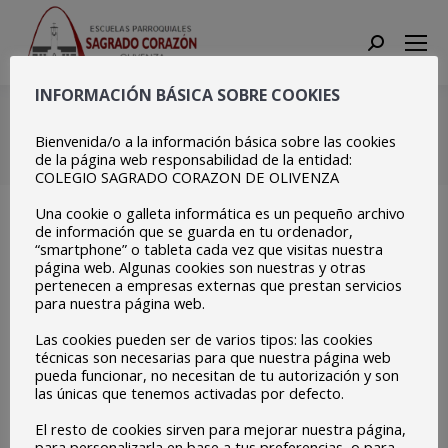
Search:
INFORMACIÓN BÁSICA SOBRE COOKIES
IMG_9938
Bienvenida/o a la información básica sobre las cookies
Estás aquí:
Inicio
IMG_9938
de la página web responsabilidad de la entidad:
COLEGIO SAGRADO CORAZON DE OLIVENZA
Una cookie o galleta informática es un pequeño archivo
de información que se guarda en tu ordenador,
“smartphone” o tableta cada vez que visitas nuestra
página web. Algunas cookies son nuestras y otras
pertenecen a empresas externas que prestan servicios
para nuestra página web.
Las cookies pueden ser de varios tipos: las cookies
técnicas son necesarias para que nuestra página web
pueda funcionar, no necesitan de tu autorización y son
las únicas que tenemos activadas por defecto.
El resto de cookies sirven para mejorar nuestra página,
para personalizarla en base a tus preferencias, o para