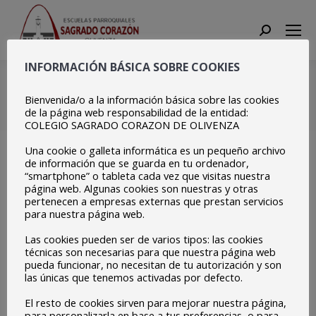
Search:
INFORMACIÓN BÁSICA SOBRE COOKIES
IMG_9928
Bienvenida/o a la información básica sobre las cookies
Estás aquí:
Inicio
IMG_9928
de la página web responsabilidad de la entidad:
COLEGIO SAGRADO CORAZON DE OLIVENZA
Una cookie o galleta informática es un pequeño archivo
de información que se guarda en tu ordenador,
“smartphone” o tableta cada vez que visitas nuestra
página web. Algunas cookies son nuestras y otras
pertenecen a empresas externas que prestan servicios
para nuestra página web.
Las cookies pueden ser de varios tipos: las cookies
técnicas son necesarias para que nuestra página web
pueda funcionar, no necesitan de tu autorización y son
las únicas que tenemos activadas por defecto.
El resto de cookies sirven para mejorar nuestra página,
para personalizarla en base a tus preferencias, o para