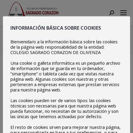
Search:
INFORMACIÓN BÁSICA SOBRE COOKIES
IMG_9898
Bienvenida/o a la información básica sobre las cookies
Estás aquí:
Inicio
IMG_9898
de la página web responsabilidad de la entidad:
COLEGIO SAGRADO CORAZON DE OLIVENZA
Una cookie o galleta informática es un pequeño archivo
de información que se guarda en tu ordenador,
“smartphone” o tableta cada vez que visitas nuestra
página web. Algunas cookies son nuestras y otras
pertenecen a empresas externas que prestan servicios
para nuestra página web.
Las cookies pueden ser de varios tipos: las cookies
técnicas son necesarias para que nuestra página web
pueda funcionar, no necesitan de tu autorización y son
las únicas que tenemos activadas por defecto.
El resto de cookies sirven para mejorar nuestra página,
para personalizarla en base a tus preferencias, o para