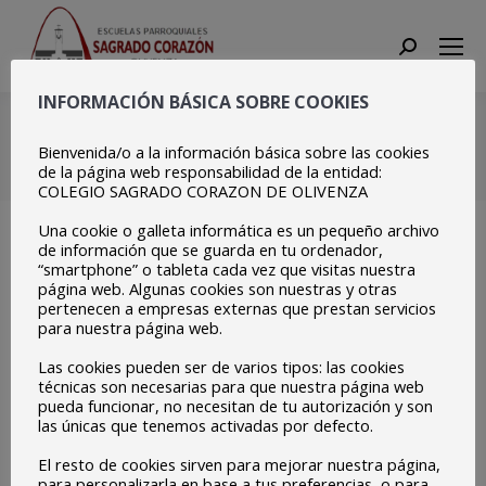
Search:
INFORMACIÓN BÁSICA SOBRE COOKIES
165030770_372153612794
Bienvenida/o a la información básica sobre las cookies
Estás aquí:
Inicio
de la página web responsabilidad de la entidad:
165030770_3721536127943964_7383197116329743673_n
COLEGIO SAGRADO CORAZON DE OLIVENZA
Una cookie o galleta informática es un pequeño archivo
de información que se guarda en tu ordenador,
“smartphone” o tableta cada vez que visitas nuestra
página web. Algunas cookies son nuestras y otras
pertenecen a empresas externas que prestan servicios
para nuestra página web.
Las cookies pueden ser de varios tipos: las cookies
técnicas son necesarias para que nuestra página web
pueda funcionar, no necesitan de tu autorización y son
las únicas que tenemos activadas por defecto.
El resto de cookies sirven para mejorar nuestra página,
para personalizarla en base a tus preferencias, o para