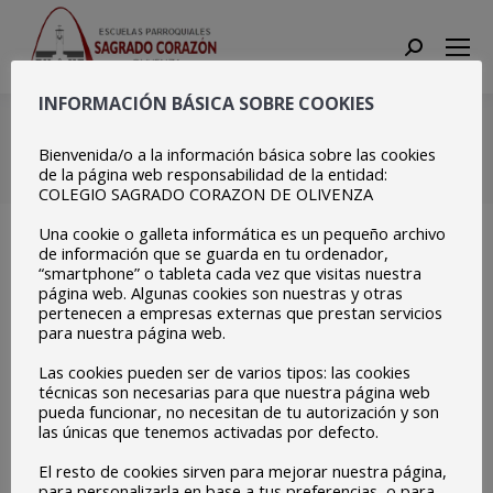
Search:
INFORMACIÓN BÁSICA SOBRE COOKIES
157814839_367111084965
Bienvenida/o a la información básica sobre las cookies
Estás aquí:
Inicio
de la página web responsabilidad de la entidad:
157814839_3671110849653159_4963923327881400450_o
COLEGIO SAGRADO CORAZON DE OLIVENZA
Una cookie o galleta informática es un pequeño archivo
de información que se guarda en tu ordenador,
“smartphone” o tableta cada vez que visitas nuestra
página web. Algunas cookies son nuestras y otras
pertenecen a empresas externas que prestan servicios
para nuestra página web.
Las cookies pueden ser de varios tipos: las cookies
técnicas son necesarias para que nuestra página web
pueda funcionar, no necesitan de tu autorización y son
las únicas que tenemos activadas por defecto.
El resto de cookies sirven para mejorar nuestra página,
para personalizarla en base a tus preferencias, o para