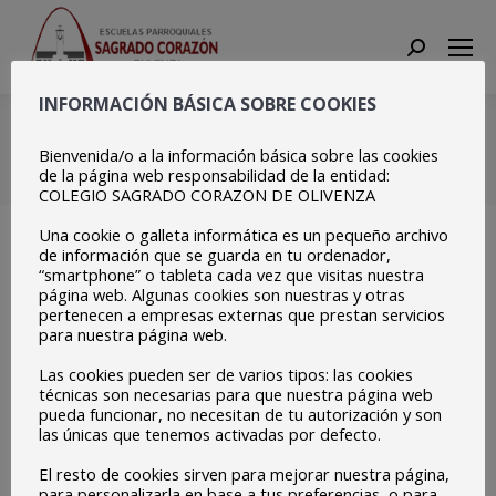
Search:
INFORMACIÓN BÁSICA SOBRE COOKIES
Copia de Movil (17)
Bienvenida/o a la información básica sobre las cookies
Estás aquí:
Inicio
Copia de Movil (17)
de la página web responsabilidad de la entidad:
COLEGIO SAGRADO CORAZON DE OLIVENZA
Una cookie o galleta informática es un pequeño archivo
de información que se guarda en tu ordenador,
“smartphone” o tableta cada vez que visitas nuestra
página web. Algunas cookies son nuestras y otras
pertenecen a empresas externas que prestan servicios
para nuestra página web.
Las cookies pueden ser de varios tipos: las cookies
técnicas son necesarias para que nuestra página web
pueda funcionar, no necesitan de tu autorización y son
las únicas que tenemos activadas por defecto.
El resto de cookies sirven para mejorar nuestra página,
para personalizarla en base a tus preferencias, o para