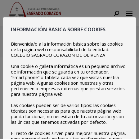
Search:
INFORMACIÓN BÁSICA SOBRE COOKIES
148266189_360321077310
Bienvenida/o a la información básica sobre las cookies
Estás aquí:
Inicio
de la página web responsabilidad de la entidad:
148266189_3603210773109834_7426299424845664940_o
COLEGIO SAGRADO CORAZON DE OLIVENZA
Una cookie o galleta informática es un pequeño archivo
de información que se guarda en tu ordenador,
“smartphone” o tableta cada vez que visitas nuestra
página web. Algunas cookies son nuestras y otras
pertenecen a empresas externas que prestan servicios
para nuestra página web.
Las cookies pueden ser de varios tipos: las cookies
técnicas son necesarias para que nuestra página web
pueda funcionar, no necesitan de tu autorización y son
las únicas que tenemos activadas por defecto.
El resto de cookies sirven para mejorar nuestra página,
para personalizarla en base a tus preferencias, o para