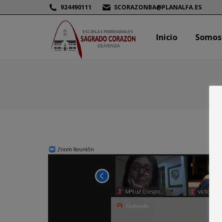
924490111
SCORAZONBA@PLANALFA.ES
Inicio
Somos
Inicio
Somos