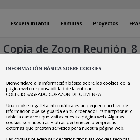
Escuela Infantil
Familias
Proyectos
EPA
Escuela Infantil
Familias
Proyectos
EPA
Copia de Zoom Reunión_8
Estás aquí:
Inicio
Copia de Zoom Reunión_8
INFORMACIÓN BÁSICA SOBRE COOKIES
Bienvenida/o a la información básica sobre las cookies de la
página web responsabilidad de la entidad:
COLEGIO SAGRADO CORAZON DE OLIVENZA
Una cookie o galleta informática es un pequeño archivo de
información que se guarda en tu ordenador, “smartphone” o
tableta cada vez que visitas nuestra página web. Algunas
cookies son nuestras y otras pertenecen a empresas
externas que prestan servicios para nuestra página web.
Las cookies pueden ser de varios tipos: las cookies técnicas