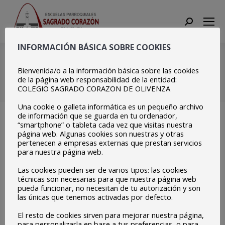
Search:
INFORMACIÓN BÁSICA SOBRE COOKIES
Copia de Zoom
Reunión_11
Bienvenida/o a la información básica sobre las cookies
de la página web responsabilidad de la entidad:
COLEGIO SAGRADO CORAZON DE OLIVENZA
Estás aquí:
Inicio
Copia de Zoom Reunión_11
Una cookie o galleta informática es un pequeño archivo
de información que se guarda en tu ordenador,
“smartphone” o tableta cada vez que visitas nuestra
página web. Algunas cookies son nuestras y otras
pertenecen a empresas externas que prestan servicios
para nuestra página web.
Las cookies pueden ser de varios tipos: las cookies
técnicas son necesarias para que nuestra página web
pueda funcionar, no necesitan de tu autorización y son
las únicas que tenemos activadas por defecto.
El resto de cookies sirven para mejorar nuestra página,
para personalizarla en base a tus preferencias, o para