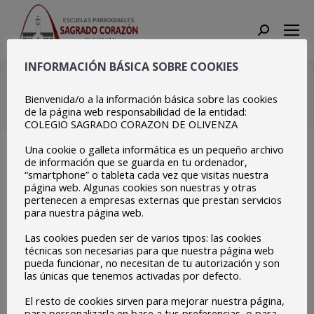
Search:
INFORMACIÓN BÁSICA SOBRE COOKIES
Copia de Zoom Reunión
Bienvenida/o a la información básica sobre las cookies
Estás aquí:
Inicio
Copia de Zoom Reunión
de la página web responsabilidad de la entidad:
COLEGIO SAGRADO CORAZON DE OLIVENZA
Una cookie o galleta informática es un pequeño archivo
de información que se guarda en tu ordenador,
“smartphone” o tableta cada vez que visitas nuestra
página web. Algunas cookies son nuestras y otras
pertenecen a empresas externas que prestan servicios
para nuestra página web.
Las cookies pueden ser de varios tipos: las cookies
técnicas son necesarias para que nuestra página web
pueda funcionar, no necesitan de tu autorización y son
las únicas que tenemos activadas por defecto.
El resto de cookies sirven para mejorar nuestra página,
para personalizarla en base a tus preferencias, o para