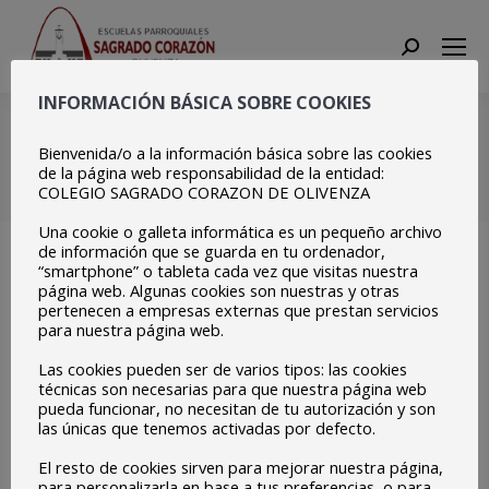
Search:
INFORMACIÓN BÁSICA SOBRE COOKIES
Copia de
20210205_113148
Bienvenida/o a la información básica sobre las cookies
de la página web responsabilidad de la entidad:
COLEGIO SAGRADO CORAZON DE OLIVENZA
Estás aquí:
Inicio
Copia de 20210205_113148
Una cookie o galleta informática es un pequeño archivo
de información que se guarda en tu ordenador,
“smartphone” o tableta cada vez que visitas nuestra
página web. Algunas cookies son nuestras y otras
pertenecen a empresas externas que prestan servicios
para nuestra página web.
Las cookies pueden ser de varios tipos: las cookies
técnicas son necesarias para que nuestra página web
pueda funcionar, no necesitan de tu autorización y son
las únicas que tenemos activadas por defecto.
El resto de cookies sirven para mejorar nuestra página,
para personalizarla en base a tus preferencias, o para