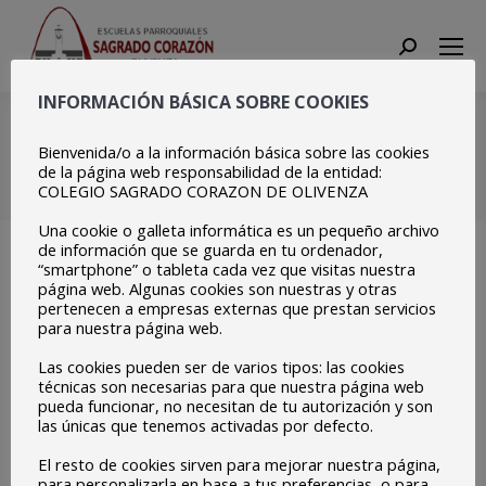
Search:
INFORMACIÓN BÁSICA SOBRE COOKIES
Copia de
20210205_113146
Bienvenida/o a la información básica sobre las cookies
de la página web responsabilidad de la entidad:
COLEGIO SAGRADO CORAZON DE OLIVENZA
Estás aquí:
Inicio
Copia de 20210205_113146
Una cookie o galleta informática es un pequeño archivo
de información que se guarda en tu ordenador,
“smartphone” o tableta cada vez que visitas nuestra
página web. Algunas cookies son nuestras y otras
pertenecen a empresas externas que prestan servicios
para nuestra página web.
Las cookies pueden ser de varios tipos: las cookies
técnicas son necesarias para que nuestra página web
pueda funcionar, no necesitan de tu autorización y son
las únicas que tenemos activadas por defecto.
El resto de cookies sirven para mejorar nuestra página,
para personalizarla en base a tus preferencias, o para