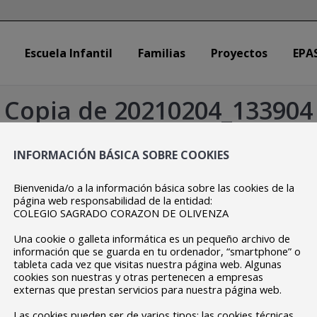
Escuela Infantil
Familias
Proyectos
EPA
Escuela Infantil
Familias
Proyectos
EPA
Copia de 20210204_133904
Estás aquí:
Inicio
Copia de 20210204_133904
INFORMACIÓN BÁSICA SOBRE COOKIES
Bienvenida/o a la información básica sobre las cookies de la
página web responsabilidad de la entidad:
COLEGIO SAGRADO CORAZON DE OLIVENZA
Una cookie o galleta informática es un pequeño archivo de
información que se guarda en tu ordenador, “smartphone” o
tableta cada vez que visitas nuestra página web. Algunas
cookies son nuestras y otras pertenecen a empresas
externas que prestan servicios para nuestra página web.
Las cookies pueden ser de varios tipos: las cookies técnicas