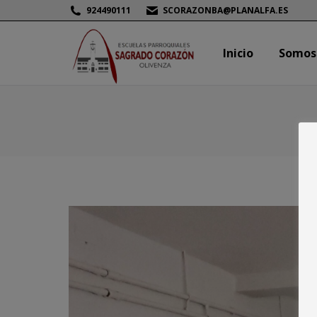
924490111
SCORAZONBA@PLANALFA.ES
Inicio
Somos
Inicio
Somos