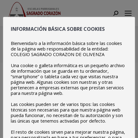
Search:
INFORMACIÓN BÁSICA SOBRE COOKIES
Copia de
20210204_113524
Bienvenida/o a la información básica sobre las cookies
de la página web responsabilidad de la entidad:
COLEGIO SAGRADO CORAZON DE OLIVENZA
Estás aquí:
Inicio
Copia de 20210204_113524
Una cookie o galleta informática es un pequeño archivo
de información que se guarda en tu ordenador,
“smartphone” o tableta cada vez que visitas nuestra
página web. Algunas cookies son nuestras y otras
pertenecen a empresas externas que prestan servicios
para nuestra página web.
Las cookies pueden ser de varios tipos: las cookies
técnicas son necesarias para que nuestra página web
pueda funcionar, no necesitan de tu autorización y son
las únicas que tenemos activadas por defecto.
El resto de cookies sirven para mejorar nuestra página,
para personalizarla en base a tus preferencias, o para