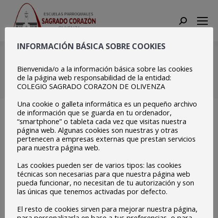
Search:
INFORMACIÓN BÁSICA SOBRE COOKIES
Copia de
20210204_105415
Bienvenida/o a la información básica sobre las cookies
de la página web responsabilidad de la entidad:
COLEGIO SAGRADO CORAZON DE OLIVENZA
Estás aquí:
Inicio
Copia de 20210204_105415
Una cookie o galleta informática es un pequeño archivo
de información que se guarda en tu ordenador,
“smartphone” o tableta cada vez que visitas nuestra
página web. Algunas cookies son nuestras y otras
pertenecen a empresas externas que prestan servicios
para nuestra página web.
Las cookies pueden ser de varios tipos: las cookies
técnicas son necesarias para que nuestra página web
pueda funcionar, no necesitan de tu autorización y son
las únicas que tenemos activadas por defecto.
El resto de cookies sirven para mejorar nuestra página,
para personalizarla en base a tus preferencias, o para