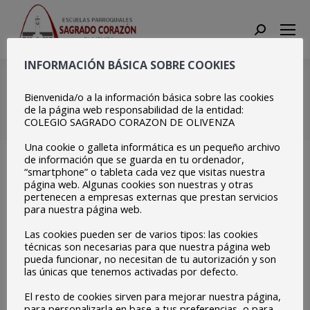
Search:
INFORMACIÓN BÁSICA SOBRE COOKIES
Copia de
20210204_103349
Bienvenida/o a la información básica sobre las cookies
de la página web responsabilidad de la entidad:
COLEGIO SAGRADO CORAZON DE OLIVENZA
Estás aquí:
Inicio
Copia de 20210204_103349
Una cookie o galleta informática es un pequeño archivo
de información que se guarda en tu ordenador,
“smartphone” o tableta cada vez que visitas nuestra
página web. Algunas cookies son nuestras y otras
pertenecen a empresas externas que prestan servicios
para nuestra página web.
Las cookies pueden ser de varios tipos: las cookies
técnicas son necesarias para que nuestra página web
pueda funcionar, no necesitan de tu autorización y son
las únicas que tenemos activadas por defecto.
El resto de cookies sirven para mejorar nuestra página,
para personalizarla en base a tus preferencias, o para