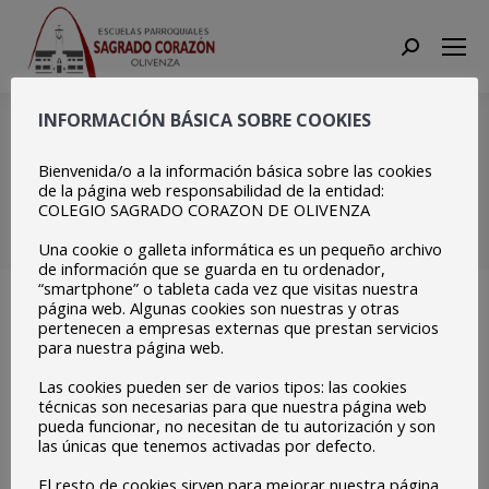
Search:
Días del Síndrome de
INFORMACIÓN BÁSICA SOBRE COOKIES
Down hoy 21 de Marzo y
Bienvenida/o a la información básica sobre las cookies
de la página web responsabilidad de la entidad:
del Autismo 2 de Abril
COLEGIO SAGRADO CORAZON DE OLIVENZA
Una cookie o galleta informática es un pequeño archivo
Estás aquí:
Inicio
Centro
Días del Síndrome de Down…
de información que se guarda en tu ordenador,
“smartphone” o tableta cada vez que visitas nuestra
página web. Algunas cookies son nuestras y otras
pertenecen a empresas externas que prestan servicios
para nuestra página web.
Hoy día 21 de Marzo se celebra el día del Síndrome de
Las cookies pueden ser de varios tipos: las cookies
Down.
técnicas son necesarias para que nuestra página web
pueda funcionar, no necesitan de tu autorización y son
Y el 2 de Abril el día del Autismo.
las únicas que tenemos activadas por defecto.
El resto de cookies sirven para mejorar nuestra página,