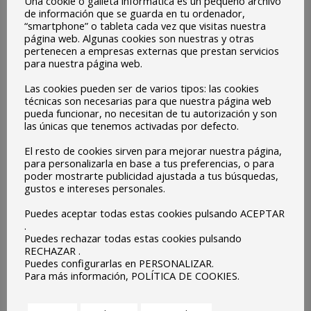
Una cookie o galleta informática es un pequeño archivo
preparó un mural para exponerlo en los pasillos del
de información que se guarda en tu ordenador,
colegio.
“smartphone” o tableta cada vez que visitas nuestra
página web. Algunas cookies son nuestras y otras
pertenecen a empresas externas que prestan servicios
para nuestra página web.
Las cookies pueden ser de varios tipos: las cookies
técnicas son necesarias para que nuestra página web
pueda funcionar, no necesitan de tu autorización y son
las únicas que tenemos activadas por defecto.
El resto de cookies sirven para mejorar nuestra página,
para personalizarla en base a tus preferencias, o para
poder mostrarte publicidad ajustada a tus búsquedas,
gustos e intereses personales.
Puedes aceptar todas estas cookies pulsando ACEPTAR
.
Puedes rechazar todas estas cookies pulsando
RECHAZAR .
Puedes configurarlas en PERSONALIZAR.
Para más información, POLÍTICA DE COOKIES.