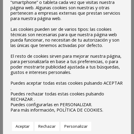
“smartphone” o tableta cada vez que visitas nuestra
página web. Algunas cookies son nuestras y otras
pertenecen a empresas externas que prestan servicios
para nuestra página web.
Las cookies pueden ser de varios tipos: las cookies
técnicas son necesarias para que nuestra página web
pueda funcionar, no necesitan de tu autorización y son
las únicas que tenemos activadas por defecto.
El próximo sábado 30 de enero se celebra mundialmente
El resto de cookies sirven para mejorar nuestra página,
el Día de la Paz, y cómo cada año la comunidad educativa
para personalizarla en base a tus preferencias, o para
poder mostrarte publicidad ajustada a tus búsquedas,
del colegio quiere celebrarlo con las familias, los alumnos y
gustos e intereses personales.
con todo el mundo que quiera sumarse, para aportar
Puedes aceptar todas estas cookies pulsando ACEPTAR
nuestras mejores intenciones intentando construir un
.
mundo mejor desde la paz.
Puedes rechazar todas estas cookies pulsando
RECHAZAR .
Este año tan especial no podemos celebrarlo como cada
Puedes configurarlas en PERSONALIZAR.
Para más información, POLÍTICA DE COOKIES.
año en el patio del colegio por la normativa COVID, pero
hemos preparado algo muy bonito que queremos que
Aceptar
Rechazar
Personalizar
veamos TODOS JUNTOS el VIERNES a las 13.30 horas.