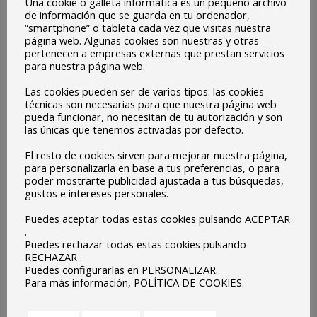
Una cookie o galleta informática es un pequeño archivo
de información que se guarda en tu ordenador,
Una de estas experiencias ha sido la realización de un
“smartphone” o tableta cada vez que visitas nuestra
página web. Algunas cookies son nuestras y otras
video corto sobre la experiencia de alimentación escolar
pertenecen a empresas externas que prestan servicios
de los estudiantes, realizado por los alumnos y alumnas de
para nuestra página web.
la asignatura de TICs de 4° de la ESO.
Las cookies pueden ser de varios tipos: las cookies
técnicas son necesarias para que nuestra página web
El vídeo se titula «Lucha por una alimentación saludable» y
pueda funcionar, no necesitan de tu autorización y son
las únicas que tenemos activadas por defecto.
hoy tenemos el placer de compartirlo con todos vosotros.
Nuestra enhorabuena a los autores por su excepcional
El resto de cookies sirven para mejorar nuestra página,
para personalizarla en base a tus preferencias, o para
trabajo.
poder mostrarte publicidad ajustada a tus búsquedas,
gustos e intereses personales.
-Edición del vídeo: Nur Fernández y David Burgos.
Puedes aceptar todas estas cookies pulsando ACEPTAR
-Interpretación: Zaira Cortés y Francisco José Greño.
.
Puedes rechazar todas estas cookies pulsando
RECHAZAR .
Puedes configurarlas en PERSONALIZAR.
Enlace al vídeo:
https://youtu.be/oMcSIZ4hXCE
Para más información, POLÍTICA DE COOKIES.