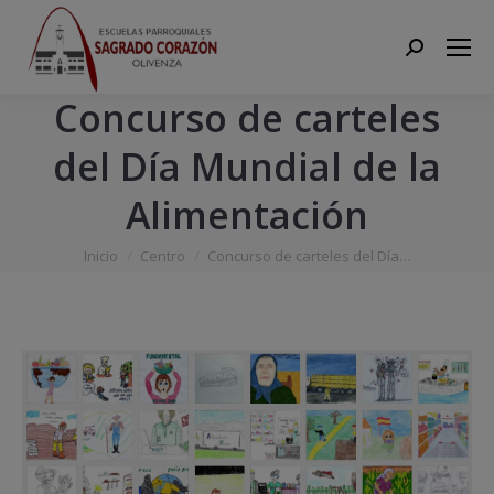
Search:
Concurso de carteles
del Día Mundial de la
Alimentación
Estás aquí:
Inicio
Centro
Concurso de carteles del Día…