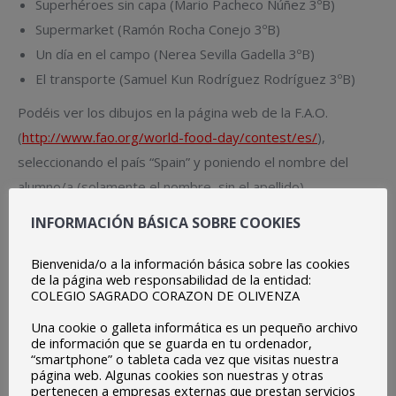
Superhéroes sin capa (Mario Pacheco Núñez 3ºB)
Supermarket (Ramón Rocha Conejo 3ºB)
Un día en el campo (Nerea Sevilla Gadella 3ºB)
El transporte (Samuel Kun Rodríguez Rodríguez 3ºB)
Podéis ver los dibujos en la página web de la F.A.O.
(
http://www.fao.org/world-food-day/contest/es/
),
seleccionando el país “Spain” y poniendo el nombre del
alumno/a (solamente el nombre, sin el apellido).
Desde el colegio queremos dar la enhorabuena a todos los
INFORMACIÓN BÁSICA SOBRE COOKIES
alumnos participantes en el concurso por su buen trabajo.
Bienvenida/o a la información básica sobre las cookies
de la página web responsabilidad de la entidad:
COLEGIO SAGRADO CORAZON DE OLIVENZA
Una cookie o galleta informática es un pequeño archivo
de información que se guarda en tu ordenador,
“smartphone” o tableta cada vez que visitas nuestra
página web. Algunas cookies son nuestras y otras
pertenecen a empresas externas que prestan servicios