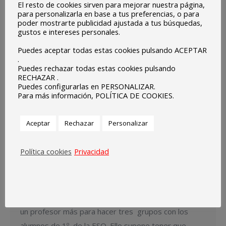
El resto de cookies sirven para mejorar nuestra página,
para personalizarla en base a tus preferencias, o para
poder mostrarte publicidad ajustada a tus búsquedas,
gustos e intereses personales.
Puedes aceptar todas estas cookies pulsando ACEPTAR
.
Puedes rechazar todas estas cookies pulsando
RECHAZAR .
Puedes configurarlas en PERSONALIZAR.
Para más información, POLÍTICA DE COOKIES.
Cambio fecha presentación
Aceptar
Rechazar
Personalizar
secundaria
septiembre 7, 2020
Política cookies
Privacidad
Queridas familias: Quiero informaros que hoy lunes,
7 de septiembre, nos han comunicado desde la
Secretaría General de Educación que disponemos de
un profesor más para hacer tres grupos con los
alumnos de 1º de la ESO. Ello supone tener que