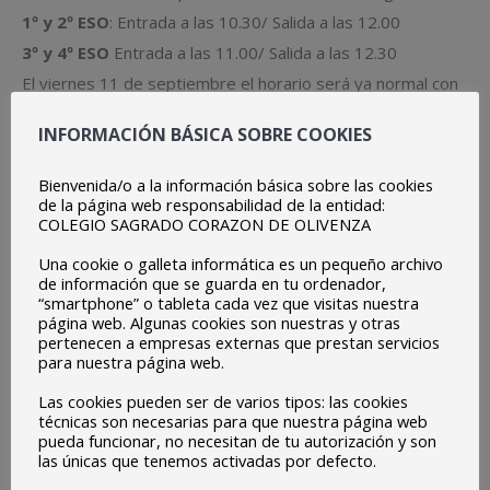
1º y 2º ESO
: Entrada a las 10.30/ Salida a las 12.00
3º y 4º ESO
Entrada a las 11.00/ Salida a las 12.30
El viernes 11 de septiembre el horario será ya normal con
la variación de los alumnos de 3º y
INFORMACIÓN BÁSICA SOBRE COOKIES
4º de Primaria que tendrán su entrada a las 9.10 y salida a
las 14.10 hrs.
Bienvenida/o a la información básica sobre las cookies
de la página web responsabilidad de la entidad:
El lunes 14 de septiembre darán inicio el aula matinal (7.30-
COLEGIO SAGRADO CORAZON DE OLIVENZA
8.30), el servicio de comedor y los talleres de Primaria
Una cookie o galleta informática es un pequeño archivo
(8.30).
de información que se guarda en tu ordenador,
En breve os haremos llegar toda la información completa
“smartphone” o tableta cada vez que visitas nuestra
página web. Algunas cookies son nuestras y otras
Un saludo
pertenecen a empresas externas que prestan servicios
La Dirección
para nuestra página web.
Las cookies pueden ser de varios tipos: las cookies
técnicas son necesarias para que nuestra página web
pueda funcionar, no necesitan de tu autorización y son
las únicas que tenemos activadas por defecto.