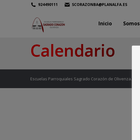
924490111
SCORAZONBA@PLANALFA.ES
Inicio
Somos
Inicio
Somos
Calendario
Estás aquí:
Escuelas Parroquiales Sagrado Corazón de Olivenza.