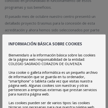
conocido en profundidad el funcionamiento de estos
programas y sus beneficios.
El pasado mes de octubre nuestro centro presentó un
detallado proyecto Erasmus para la concesión de esta
acreditación y ahora hemos sido seleccionados por parte
del SEPIE (Servicio Español para la Internacionalización de
la Educación).
INFORMACIÓN BÁSICA SOBRE COOKIES
Este nuevo sistema de acreditación facilitará nuestras
Bienvenida/o a la información básica sobre las cookies
de la página web responsabilidad de la entidad:
solicitudes de subvenciones Erasmus + para el período
COLEGIO SAGRADO CORAZON DE OLIVENZA
2021-2027. Entre otras ventajas, una de las consecuencias
Una cookie o galleta informática es un pequeño archivo
de esta acreditación es la garantía de tener una
de información que se guarda en tu ordenador,
financiación para las distintas actividades de
“smartphone” o tableta cada vez que visitas nuestra
página web. Algunas cookies son nuestras y otras
internacionalización, así como la facilidad para la ejecución y
pertenecen a empresas externas que prestan servicios
puesta en práctica de estas movilidades. Se trata de una
para nuestra página web.
certificación que avala nuestro plan para llevar a cabo
Las cookies pueden ser de varios tipos: las cookies
actividades de movilidad de alta calidad en el marco de una
técnicas son necesarias para que nuestra página web