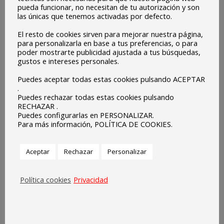
pueda funcionar, no necesitan de tu autorización y son
iniciativa más amplia del desarrollo de nuestro centro.
las únicas que tenemos activadas por defecto.
Esto supone un gran paso a delante en la consolidación en
El resto de cookies sirven para mejorar nuestra página,
para personalizarla en base a tus preferencias, o para
las actividades de movilidad europea, buscando la mejora
poder mostrarte publicidad ajustada a tus búsquedas,
de la institución y de la calidad educativa. Nos va a permitir
gustos e intereses personales.
continuar reforzando la dimensión europea de la
Puedes aceptar todas estas cookies pulsando ACEPTAR
enseñanza y el aprendizaje fomentando los valores de
.
Puedes rechazar todas estas cookies pulsando
inclusión y diversidad, tolerancia y participación
RECHAZAR .
democrática, así como promover el conocimiento sobre el
Puedes configurarlas en PERSONALIZAR.
Para más información, POLÍTICA DE COOKIES.
patrimonio europeo compartido y la riqueza de la
diversidad.
Aceptar
Rechazar
Personalizar
Política cookies
Privacidad