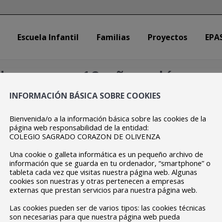
Escuela Infantil
Familias
Proyectos
EPA
Escuela Infantil
Familias
Proyectos
EPA
de prensa 10 años além gu
INFORMACIÓN BÁSICA SOBRE COOKIES
Estás aquí:
Inicio
nota de prensa 10 años…
Bienvenida/o a la información básica sobre las cookies de la
página web responsabilidad de la entidad:
COLEGIO SAGRADO CORAZON DE OLIVENZA
Una cookie o galleta informática es un pequeño archivo de
información que se guarda en tu ordenador, “smartphone” o
tableta cada vez que visitas nuestra página web. Algunas
cookies son nuestras y otras pertenecen a empresas
externas que prestan servicios para nuestra página web.
Las cookies pueden ser de varios tipos: las cookies técnicas
son necesarias para que nuestra página web pueda