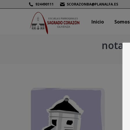
924490111
SCORAZONBA@PLANALFA.ES
Inicio
Somos
Inicio
Somos
nota 