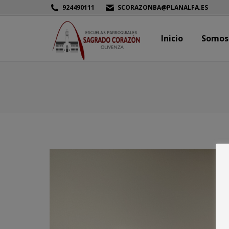
924490111
SCORAZONBA@PLANALFA.ES
Inicio
Somos
Inicio
Somos