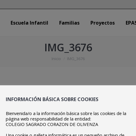
Escuela Infantil
Familias
Proyectos
EPA
Escuela Infantil
Familias
Proyectos
EPA
IMG_3676
Estás aquí:
Inicio
IMG_3676
INFORMACIÓN BÁSICA SOBRE COOKIES
Bienvenida/o a la información básica sobre las cookies de la
página web responsabilidad de la entidad:
COLEGIO SAGRADO CORAZON DE OLIVENZA
Una cookie o galleta informática es un pequeño archivo de