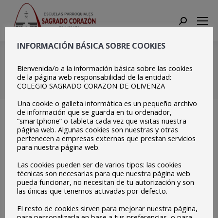
Search:
INFORMACIÓN BÁSICA SOBRE COOKIES
Videoconferencia NSA
(4)
Bienvenida/o a la información básica sobre las cookies
de la página web responsabilidad de la entidad:
COLEGIO SAGRADO CORAZON DE OLIVENZA
Estás aquí:
Inicio
Videoconferencia NSA (4)
Una cookie o galleta informática es un pequeño archivo
de información que se guarda en tu ordenador,
“smartphone” o tableta cada vez que visitas nuestra
página web. Algunas cookies son nuestras y otras
pertenecen a empresas externas que prestan servicios
para nuestra página web.
Las cookies pueden ser de varios tipos: las cookies
técnicas son necesarias para que nuestra página web
pueda funcionar, no necesitan de tu autorización y son
las únicas que tenemos activadas por defecto.
El resto de cookies sirven para mejorar nuestra página,
para personalizarla en base a tus preferencias, o para