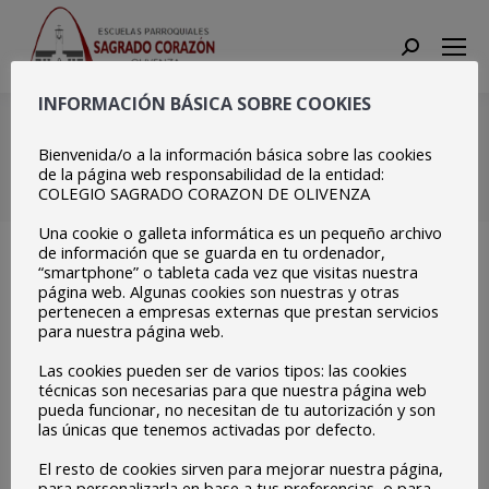
Search:
INFORMACIÓN BÁSICA SOBRE COOKIES
Izada de Bandera
Europa Badajoz (5)
Bienvenida/o a la información básica sobre las cookies
de la página web responsabilidad de la entidad:
COLEGIO SAGRADO CORAZON DE OLIVENZA
Estás aquí:
Inicio
Izada de Bandera Europa Badajoz…
Una cookie o galleta informática es un pequeño archivo
de información que se guarda en tu ordenador,
“smartphone” o tableta cada vez que visitas nuestra
página web. Algunas cookies son nuestras y otras
pertenecen a empresas externas que prestan servicios
para nuestra página web.
Las cookies pueden ser de varios tipos: las cookies
técnicas son necesarias para que nuestra página web
pueda funcionar, no necesitan de tu autorización y son
las únicas que tenemos activadas por defecto.
El resto de cookies sirven para mejorar nuestra página,
para personalizarla en base a tus preferencias, o para