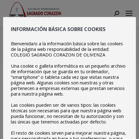
Search:
INFORMACIÓN BÁSICA SOBRE COOKIES
Izada de Bandera
Europa Badajoz (2)
Bienvenida/o a la información básica sobre las cookies
de la página web responsabilidad de la entidad:
COLEGIO SAGRADO CORAZON DE OLIVENZA
Estás aquí:
Inicio
Izada de Bandera Europa Badajoz…
Una cookie o galleta informática es un pequeño archivo
de información que se guarda en tu ordenador,
“smartphone” o tableta cada vez que visitas nuestra
página web. Algunas cookies son nuestras y otras
pertenecen a empresas externas que prestan servicios
para nuestra página web.
Las cookies pueden ser de varios tipos: las cookies
técnicas son necesarias para que nuestra página web
pueda funcionar, no necesitan de tu autorización y son
las únicas que tenemos activadas por defecto.
El resto de cookies sirven para mejorar nuestra página,
para personalizarla en base a tus preferencias, o para