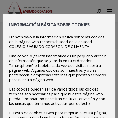
Search:
INFORMACIÓN BÁSICA SOBRE COOKIES
20211203_122231
Bienvenida/o a la información básica sobre las cookies
Estás aquí:
Inicio
20211203_122231
de la página web responsabilidad de la entidad:
COLEGIO SAGRADO CORAZON DE OLIVENZA
Una cookie o galleta informática es un pequeño archivo
de información que se guarda en tu ordenador,
“smartphone” o tableta cada vez que visitas nuestra
página web. Algunas cookies son nuestras y otras
pertenecen a empresas externas que prestan servicios
para nuestra página web.
Las cookies pueden ser de varios tipos: las cookies
técnicas son necesarias para que nuestra página web
pueda funcionar, no necesitan de tu autorización y son
las únicas que tenemos activadas por defecto.
El resto de cookies sirven para mejorar nuestra página,
para personalizarla en base a tus preferencias, o para