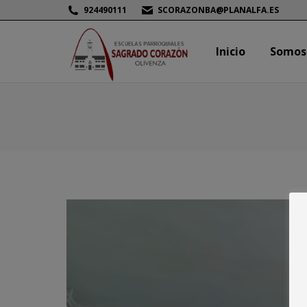
924490111
SCORAZONBA@PLANALFA.ES
Inicio
Somos
Inicio
Somos