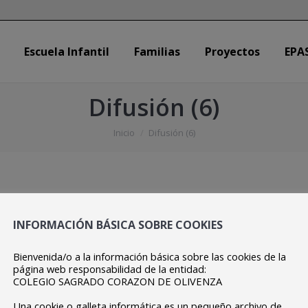
Escuela Infantil
Familias
Proyectos
EPA
Escuela Infantil
Familias
Proyectos
EPA
Difusión (6)
Estás aquí:
Inicio
Difusión (6)
INFORMACIÓN BÁSICA SOBRE COOKIES
Bienvenida/o a la información básica sobre las cookies de la
página web responsabilidad de la entidad:
COLEGIO SAGRADO CORAZON DE OLIVENZA
Una cookie o galleta informática es un pequeño archivo de