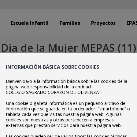
Escuela Infantil
Familias
Proyectos
EPA
Escuela Infantil
Familias
Proyectos
EPA
Dia de la Mujer MEPAS (11)
Estás aquí:
Inicio
Dia de la Mujer MEPAS…
INFORMACIÓN BÁSICA SOBRE COOKIES
Bienvenida/o a la información básica sobre las cookies de la
página web responsabilidad de la entidad:
COLEGIO SAGRADO CORAZON DE OLIVENZA
Una cookie o galleta informática es un pequeño archivo de
información que se guarda en tu ordenador, “smartphone” o
tableta cada vez que visitas nuestra página web. Algunas
cookies son nuestras y otras pertenecen a empresas
externas que prestan servicios para nuestra página web.
Las cookies pueden ser de varios tipos: las cookies técnicas