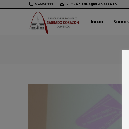
924490111
SCORAZONBA@PLANALFA.ES
Inicio
Somos
Inicio
Somos