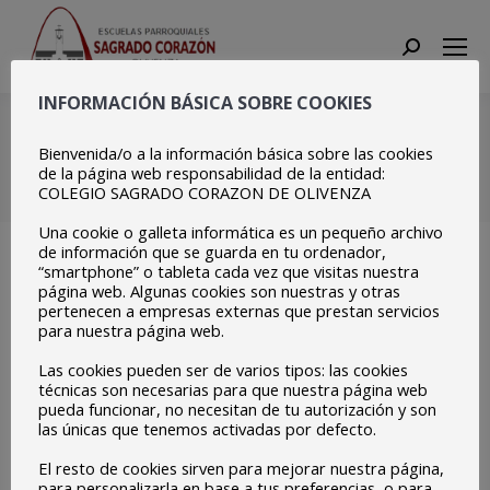
Search:
INFORMACIÓN BÁSICA SOBRE COOKIES
WhatsApp Image 2023-
04-28 at 14.03.22
Bienvenida/o a la información básica sobre las cookies
de la página web responsabilidad de la entidad:
COLEGIO SAGRADO CORAZON DE OLIVENZA
Estás aquí:
Inicio
WhatsApp Image 2023-04-28 at 14.03.22
Una cookie o galleta informática es un pequeño archivo
de información que se guarda en tu ordenador,
“smartphone” o tableta cada vez que visitas nuestra
página web. Algunas cookies son nuestras y otras
pertenecen a empresas externas que prestan servicios
para nuestra página web.
Las cookies pueden ser de varios tipos: las cookies
técnicas son necesarias para que nuestra página web
pueda funcionar, no necesitan de tu autorización y son
las únicas que tenemos activadas por defecto.
El resto de cookies sirven para mejorar nuestra página,
para personalizarla en base a tus preferencias, o para