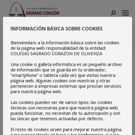
Search:
INFORMACIÓN BÁSICA SOBRE COOKIES
IMG_9921
Bienvenida/o a la información básica sobre las cookies
Estás aquí:
Inicio
IMG_9921
de la página web responsabilidad de la entidad:
COLEGIO SAGRADO CORAZON DE OLIVENZA
Una cookie o galleta informática es un pequeño archivo
de información que se guarda en tu ordenador,
“smartphone” o tableta cada vez que visitas nuestra
página web. Algunas cookies son nuestras y otras
pertenecen a empresas externas que prestan servicios
para nuestra página web.
Las cookies pueden ser de varios tipos: las cookies
técnicas son necesarias para que nuestra página web
pueda funcionar, no necesitan de tu autorización y son
las únicas que tenemos activadas por defecto.
El resto de cookies sirven para mejorar nuestra página,
para personalizarla en base a tus preferencias, o para