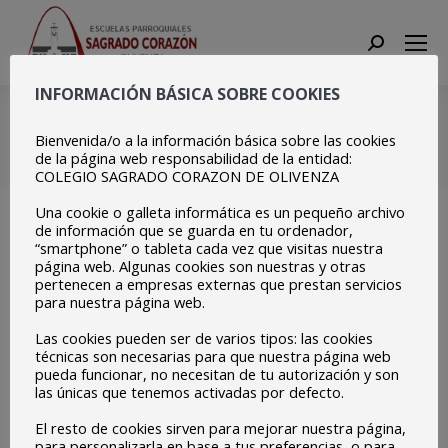
Search:
INFORMACIÓN BÁSICA SOBRE COOKIES
Charla Ucrania (9)
Bienvenida/o a la información básica sobre las cookies
Estás aquí:
Inicio
Charla Ucrania (9)
de la página web responsabilidad de la entidad:
COLEGIO SAGRADO CORAZON DE OLIVENZA
Una cookie o galleta informática es un pequeño archivo
de información que se guarda en tu ordenador,
“smartphone” o tableta cada vez que visitas nuestra
página web. Algunas cookies son nuestras y otras
pertenecen a empresas externas que prestan servicios
para nuestra página web.
Las cookies pueden ser de varios tipos: las cookies
técnicas son necesarias para que nuestra página web
pueda funcionar, no necesitan de tu autorización y son
las únicas que tenemos activadas por defecto.
El resto de cookies sirven para mejorar nuestra página,
para personalizarla en base a tus preferencias, o para